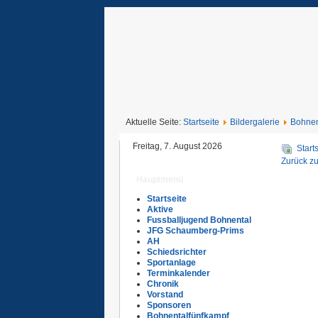
Aktuelle Seite:
Startseite
Bildergalerie
Bohnen
Freitag, 7. August 2026
Start
Zurück zu
Hauptmenü
Startseite
Aktive
Fussballjugend Bohnental
JFG Schaumberg-Prims
AH
Schiedsrichter
Sportanlage
Terminkalender
Chronik
Vorstand
Sponsoren
Bohnentalfünfkampf