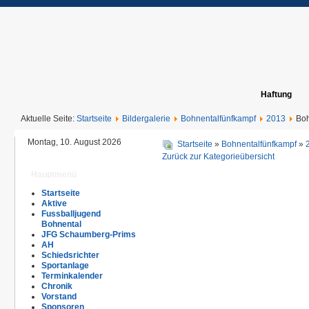
Haftung
Aktuelle Seite:
Startseite
Bildergalerie
Bohnentalfünfkampf
2013
Boh
Montag, 10. August 2026
Startseite
»
Bohnentalfünfkampf
»
Zurück zur Kategorieübersicht
Hauptmenü
Startseite
Aktive
Fussballjugend
Bohnental
JFG Schaumberg-Prims
AH
Schiedsrichter
Sportanlage
Terminkalender
Chronik
Vorstand
Sponsoren