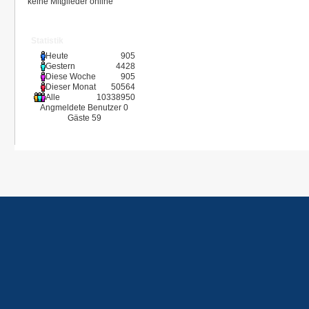
keine Mitglieder online
Statistik
Heute
905
Gestern
4428
Diese Woche
905
Dieser Monat
50564
Alle
10338950
Angmeldete Benutzer
0
Gäste
59