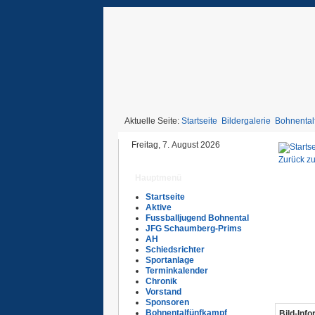
Aktuelle Seite:
Startseite
Bildergalerie
Bohnental
Freitag, 7. August 2026
Zurück zu
Hauptmenü
Startseite
Aktive
Fussballjugend Bohnental
JFG Schaumberg-Prims
AH
Schiedsrichter
Sportanlage
Terminkalender
Chronik
Vorstand
Sponsoren
Bohnentalfünfkampf
Bild-Inf