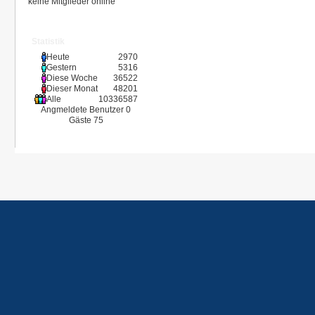
keine Mitglieder online
Statistik
Heute
2970
Gestern
5316
Diese Woche
36522
Dieser Monat
48201
Alle
10336587
Angmeldete Benutzer
0
Gäste
75