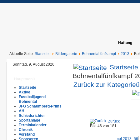
Haftung
Aktuelle Seite:
Startseite
Bildergalerie
Bohnentalfünfkampf
2013
Boh
Sonntag, 9. August 2026
Startseite
Bohnentalfünfkampf 
Hauptmenü
Zurück zur Kategorieü
Startseite
Aktive
Fussballjugend
Bohnental
JFG Schaumberg-Prims
AH
Schiedsrichter
Sportanlage
Zurück
Terminkalender
Bild 46 von 181
Chronik
Vorstand
Sponsoren