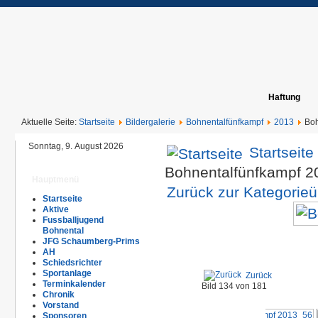
Haftung
Aktuelle Seite:
Startseite
Bildergalerie
Bohnentalfünfkampf
2013
Boh
Sonntag, 9. August 2026
Startseite
Bohnentalfünfkampf 
Hauptmenü
Zurück zur Kategorieü
Startseite
Aktive
Fussballjugend
Bohnental
JFG Schaumberg-Prims
AH
Schiedsrichter
Sportanlage
Zurück
Terminkalender
Bild 134 von 181
Chronik
Vorstand
Sponsoren