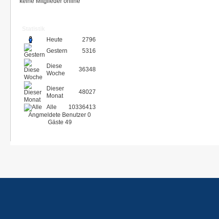
keine Mitglieder online
Statistik
Heute
2796
Gestern
5316
Diese
36348
Woche
Dieser
48027
Monat
Alle
10336413
Angmeldete Benutzer
0
Gäste
49