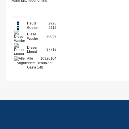
keine Mitglieder online
Statistik
Heute
2926
Gestern
6112
Diese
26039
Woche
Dieser
37718
Monat
Alle
10326104
Angmeldete Benutzer
0
Gäste
148