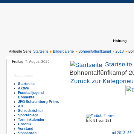
Haftung
Aktuelle Seite:
Startseite
Bildergalerie
Bohnentalfünfkampf
2013
Boh
Freitag, 7. August 2026
Startseite
Bohnentalfünfkampf 
Hauptmenü
Zurück zur Kategorieü
Startseite
Aktive
Fussballjugend
Bohnental
JFG Schaumberg-Prims
AH
Schiedsrichter
Sportanlage
Zurück
Terminkalender
Bild 91 von 181
Chronik
Vorstand
Sponsoren