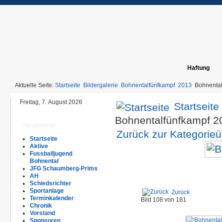
Haftung
Aktuelle Seite:
Startseite
Bildergalerie
Bohnentalfünfkampf
2013
Bohnenta
Freitag, 7. August 2026
Startseite
Bohnentalfünfkampf 
Hauptmenü
Zurück zur Kategorieü
Startseite
Aktive
Fussballjugend
Bohnental
JFG Schaumberg-Prims
AH
Schiedsrichter
Sportanlage
Zurück
Terminkalender
Bild 108 von 181
Chronik
Vorstand
Sponsoren