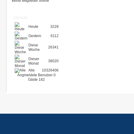
keine Mitglieder online
Statistik
Heute
3228
Gestern
6112
Diese
26341
Woche
Dieser
38020
Monat
Alle
10326406
Angmeldete Benutzer
0
Gäste
182