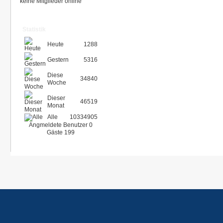
keine Mitglieder online
Statistik
Heute
1288
Gestern
5316
Diese
34840
Woche
Dieser
46519
Monat
Alle
10334905
Angmeldete Benutzer
0
Gäste
199