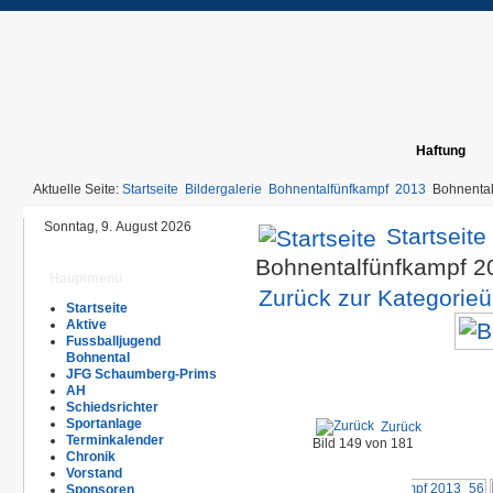
Haftung
Aktuelle Seite:
Startseite
Bildergalerie
Bohnentalfünfkampf
2013
Bohnenta
Sonntag, 9. August 2026
Startseite
Bohnentalfünfkampf 
Hauptmenü
Zurück zur Kategorieü
Startseite
Aktive
Fussballjugend
Bohnental
JFG Schaumberg-Prims
AH
Schiedsrichter
Sportanlage
Zurück
Terminkalender
Bild 149 von 181
Chronik
Vorstand
Sponsoren