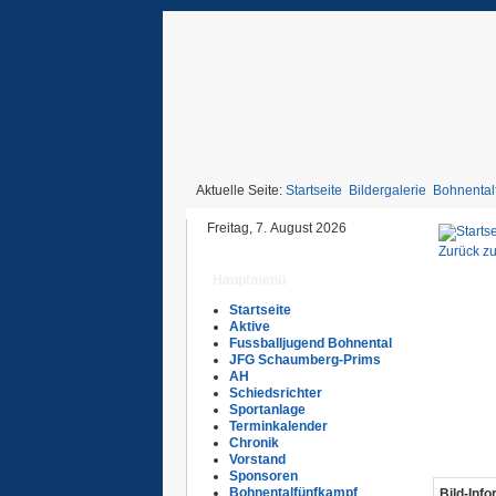
Aktuelle Seite:
Startseite
Bildergalerie
Bohnental
Freitag, 7. August 2026
Zurück zu
Hauptmenü
Startseite
Aktive
Fussballjugend Bohnental
JFG Schaumberg-Prims
AH
Schiedsrichter
Sportanlage
Terminkalender
Chronik
Vorstand
Sponsoren
Bohnentalfünfkampf
Bild-Inf