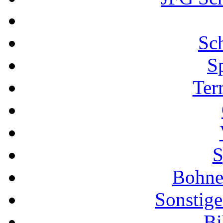
Sch
S
Ter
S
Bohne
Sonstige
Bi