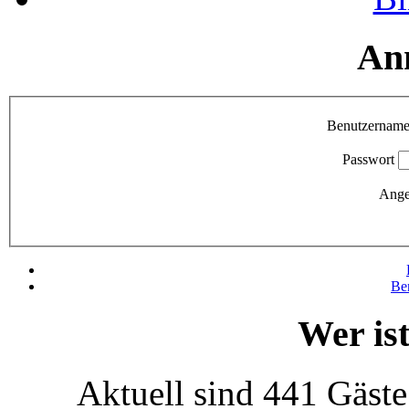
An
Benutzernam
Passwort
Ange
Be
Wer is
Aktuell sind 441 Gäste