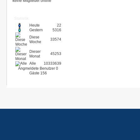
keine Mitglieder online
Statistik
Heute
22
Gestern
5316
Diese
33574
Woche
Dieser
45253
Monat
Alle
10333639
Angmeldete Benutzer
0
Gäste
156