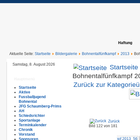
Haftung
Aktuelle Seite:
Startseite
Bildergalerie
Bohnentalfünfkampf
2013
Boh
Samstag, 8. August 2026
Startseite
Bohnentalfünfkampf 
Hauptmenü
Zurück zur Kategorieü
Startseite
Aktive
Fussballjugend
Bohnental
JFG Schaumberg-Prims
AH
Schiedsrichter
Sportanlage
Zurück
Terminkalender
Bild 122 von 181
Chronik
Vorstand
Sponsoren