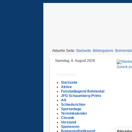
Aktuelle Seite:
Startseite
Bildergalerie
Bohnental
Samstag, 8. August 2026
Zurück zu
Hauptmenü
Startseite
Aktive
Fussballjugend Bohnental
JFG Schaumberg-Prims
AH
Schiedsrichter
Sportanlage
Terminkalender
Chronik
Vorstand
Sponsoren
Bohnentalfünfkampf
Bild-Inf