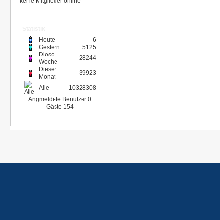
keine Mitglieder online
Statistik
Heute
6
Gestern
5125
Diese
28244
Woche
Dieser
39923
Monat
Alle
10328308
Angmeldete Benutzer
0
Gäste
154