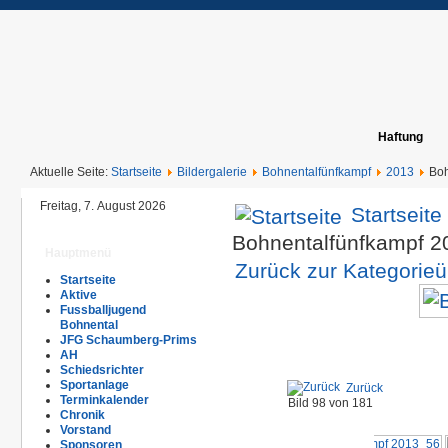
Haftung
Aktuelle Seite:
Startseite
Bildergalerie
Bohnentalfünfkampf
2013
Boh
Freitag, 7. August 2026
Startseite
Bohnentalfünfkampf 
Hauptmenü
Zurück zur Kategorieü
Startseite
Aktive
Fussballjugend
Bohnental
JFG Schaumberg-Prims
AH
Schiedsrichter
Sportanlage
Zurück
Terminkalender
Bild 98 von 181
Chronik
Vorstand
Sponsoren