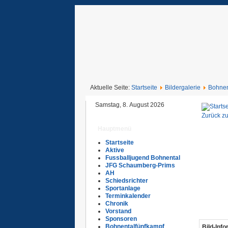
Aktuelle Seite:
Startseite
Bildergalerie
Bohnen
Samstag, 8. August 2026
Zurück zu
Hauptmenü
Startseite
Aktive
Fussballjugend Bohnental
JFG Schaumberg-Prims
AH
Schiedsrichter
Sportanlage
Terminkalender
Chronik
Vorstand
Sponsoren
Bohnentalfünfkampf
Bild-Inf