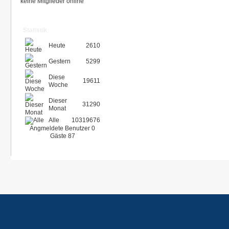
keine Mitglieder online
Statistik
Heute
2610
Gestern
5299
Diese
19611
Woche
Dieser
31290
Monat
Alle
10319676
Angmeldete Benutzer
0
Gäste
87