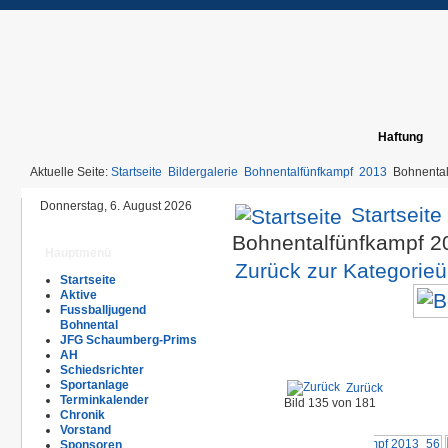
Haftung
Aktuelle Seite:
Startseite
Bildergalerie
Bohnentalfünfkampf
2013
Bohnenta
Donnerstag, 6. August 2026
Startseite
Bohnentalfünfkampf 
Hauptmenü
Zurück zur Kategorieü
Startseite
Aktive
Fussballjugend
Bohnental
JFG Schaumberg-Prims
AH
Schiedsrichter
Sportanlage
Zurück
Terminkalender
Bild 135 von 181
Chronik
Vorstand
Sponsoren