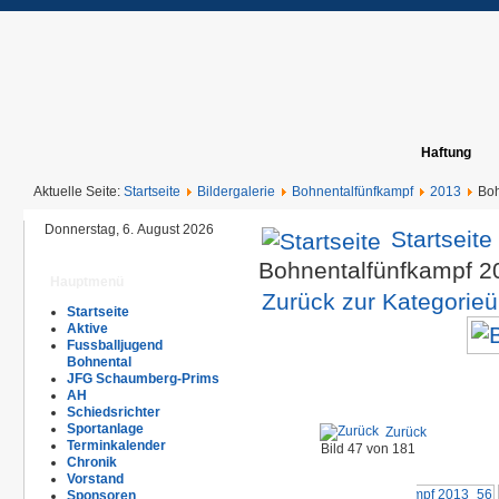
Haftung
Aktuelle Seite:
Startseite
Bildergalerie
Bohnentalfünfkampf
2013
Boh
Donnerstag, 6. August 2026
Startseite
Bohnentalfünfkampf 
Hauptmenü
Zurück zur Kategorieü
Startseite
Aktive
Fussballjugend
Bohnental
JFG Schaumberg-Prims
AH
Schiedsrichter
Sportanlage
Zurück
Terminkalender
Bild 47 von 181
Chronik
Vorstand
Sponsoren