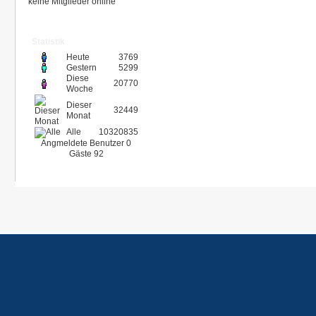
keine Mitglieder online
Statistik
Heute
3769
Gestern
5299
Diese
20770
Woche
Dieser
32449
Monat
Alle
10320835
Angmeldete Benutzer
0
Gäste
92