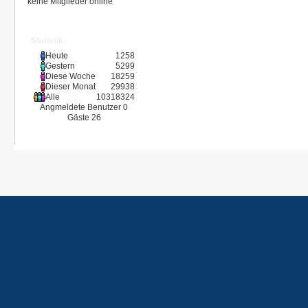
keine Mitglieder online
Statistik
Heute
1258
Gestern
5299
Diese Woche
18259
Dieser Monat
29938
Alle
10318324
Angmeldete Benutzer
0
Gäste
26