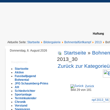
Haftung
Aktuelle Seite:
Startseite
Bildergalerie
Bohnentalfünfkampf
2013
Boh
Donnerstag, 6. August 2026
Startseite
»
Bohnen
2013_30
Hauptmenü
Zurück zur Kategorieü
Startseite
Aktive
Fussballjugend
Bohnental
JFG Schaumberg-Prims
Zurück
AH
Bild 29 von 181
Schiedsrichter
Sportanlage
Terminkalender
Chronik
Vorstand
Sponsoren