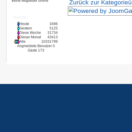
keine Mitglieder online
Zurück zur Kategorieü
Statistik
Heute
3496
Gestern
5125
Diese Woche
31734
Dieser Monat
43413
Alle
10331799
Angmeldete Benutzer
0
Gäste
173