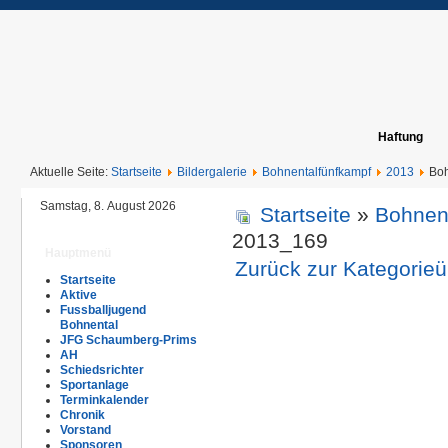
Haftung
Aktuelle Seite:
Startseite
Bildergalerie
Bohnentalfünfkampf
2013
Boh
Samstag, 8. August 2026
Startseite
»
Bohnen
2013_169
Hauptmenü
Zurück zur Kategorieü
Startseite
Aktive
Fussballjugend
Bohnental
JFG Schaumberg-Prims
AH
Schiedsrichter
Sportanlage
Terminkalender
Chronik
Vorstand
Sponsoren