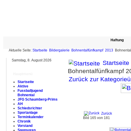
Haftung
Aktuelle Seite:
Startseite
Bildergalerie
Bohnentalfünfkampf
2013
Bohnenta
Samstag, 8. August 2026
Startseite
Bohnentalfünfkampf 
Hauptmenü
Zurück zur Kategorieü
Startseite
Aktive
Fussballjugend
Bohnental
JFG Schaumberg-Prims
AH
Schiedsrichter
Sportanlage
Zurück
Terminkalender
Bild 165 von 181
Chronik
Vorstand
Sponsoren