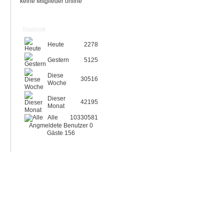
keine Mitglieder online
Statistik
Heute
2278
Gestern
5125
Diese
30516
Woche
Dieser
42195
Monat
Alle
10330581
Angmeldete Benutzer
0
Gäste
156