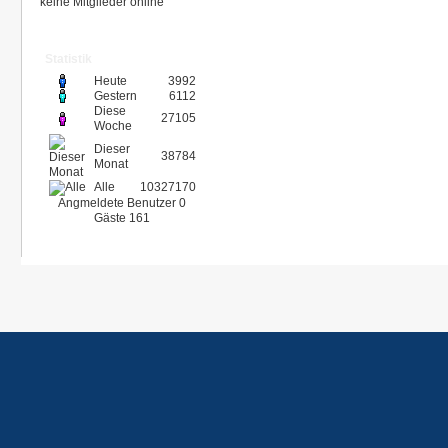
keine Mitglieder online
Statistik
Heute
3992
Gestern
6112
Diese
27105
Woche
Dieser
38784
Monat
Alle
10327170
Angmeldete Benutzer
0
Gäste
161