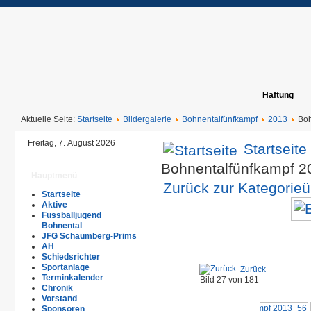
Haftung
Aktuelle Seite:
Startseite
Bildergalerie
Bohnentalfünfkampf
2013
Boh
Freitag, 7. August 2026
Startseite
Bohnentalfünfkampf 
Hauptmenü
Zurück zur Kategorieü
Startseite
Aktive
Fussballjugend
Bohnental
JFG Schaumberg-Prims
AH
Schiedsrichter
Sportanlage
Zurück
Terminkalender
Bild 27 von 181
Chronik
Vorstand
Sponsoren